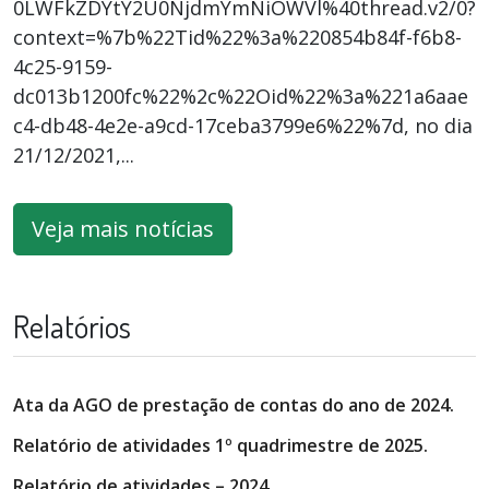
0LWFkZDYtY2U0NjdmYmNiOWVl%40thread.v2/0?
context=%7b%22Tid%22%3a%220854b84f-f6b8-
4c25-9159-
dc013b1200fc%22%2c%22Oid%22%3a%221a6aae
c4-db48-4e2e-a9cd-17ceba3799e6%22%7d, no dia
21/12/2021,...
Veja mais notícias
Relatórios
Ata da AGO de prestação de contas do ano de 2024.
Relatório de atividades 1º quadrimestre de 2025.
Relatório de atividades – 2024