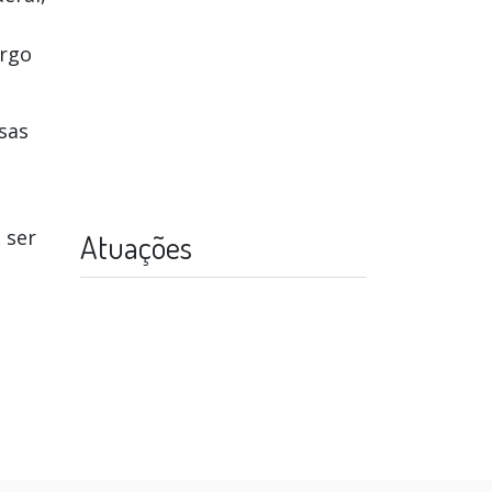
argo
sas
 ser
Atuações