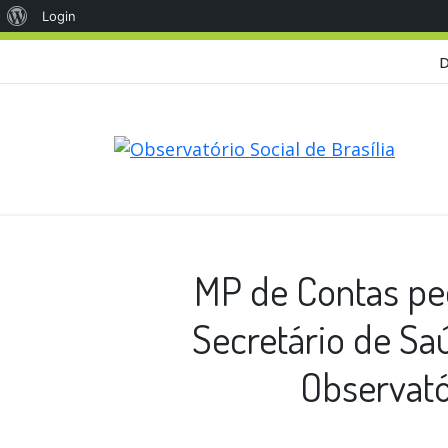
Sobre
Login
o
D
WordPress
MP de Contas pe
Secretário de Sa
Observatór