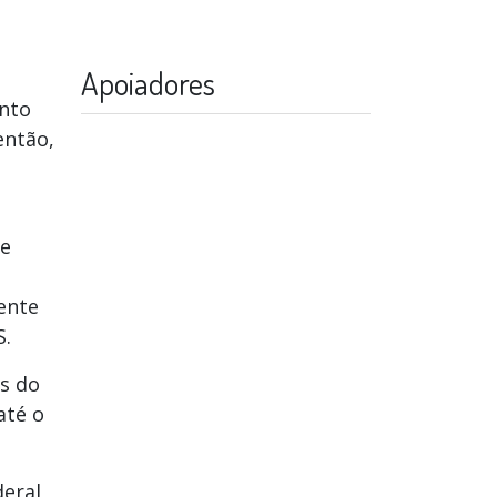
Apoiadores
unto
então,
ue
ente
S.
as do
até o
eral,