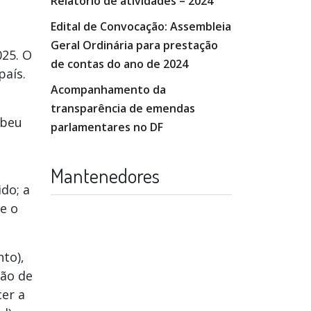
Relatório de atividades – 2024
Edital de Convocação: Assembleia
Geral Ordinária para prestação
025. O
de contas do ano de 2024
país.
Acompanhamento da
transparência de emendas
ebeu
parlamentares no DF
Mantenedores
do; a
e o
to),
ção de
cer a