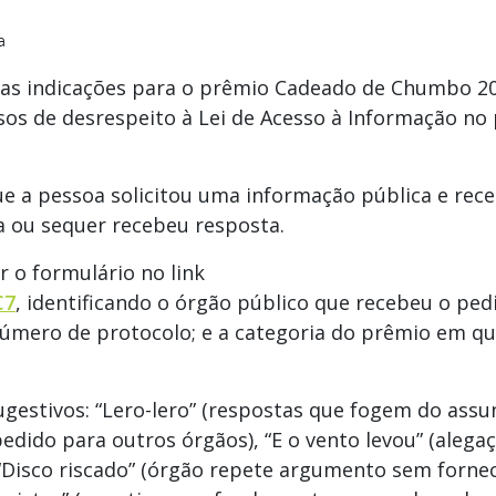
a
5 as indicações para o prêmio Cadeado de Chumbo 2
os de desrespeito à Lei de Acesso à Informação no 
ue a pessoa solicitou uma informação pública e rec
 ou sequer recebeu resposta.
r o formulário no link
C7
, identificando o órgão público que recebeu o pedi
número de protocolo; e a categoria do prêmio em qu
estivos: “Lero-lero” (respostas que fogem do assun
edido para outros órgãos), “E o vento levou” (alega
“Disco riscado” (órgão repete argumento sem forne