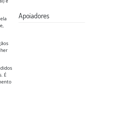
l) e
Apoiadores
ela
e,
gãos
lher
edidos
. É
imento