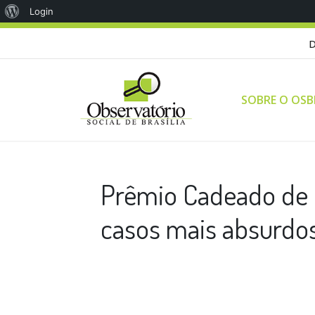
Sobre
Login
o
D
WordPress
SOBRE O OSB
Prêmio Cadeado de 
casos mais absurdos 