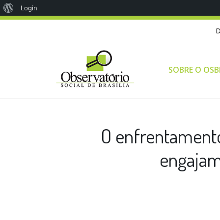
Sobre
Login
o
D
WordPress
SOBRE O OSB
O enfrentament
engajam