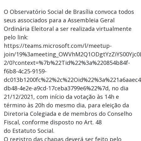
O Observatório Social de Brasília convoca todos
seus associados para a Assembleia Geral
Ordinária Eleitoral a ser realizada virtualmente
pelo link:
https://teams.microsoft.com/l/meetup-
join/19%3ameeting_OWVhM2Q1ODgtYzZiYS00Yjc
2/0?context=%7b%22Tid%22%3a%220854b84f-
f6b8-4c25-9159-
dc013b1200fc%22%2c%22Oid%22%3a%221a6aaec4
db48-4e2e-a9cd-17ceba3799e6%22%7d, no dia
21/12/2021, com início da votação às 14h e
término às 20h do mesmo dia, para eleição da
Diretoria Colegiada e de membros do Conselho
Fiscal, conforme disposto no Art. 48
do Estatuto Social.
O registro das chapas deverá ser feito pelo